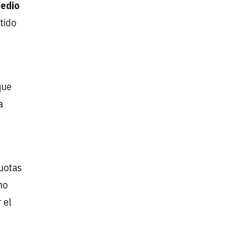
edio
tido
que
a
uotas
no
 el