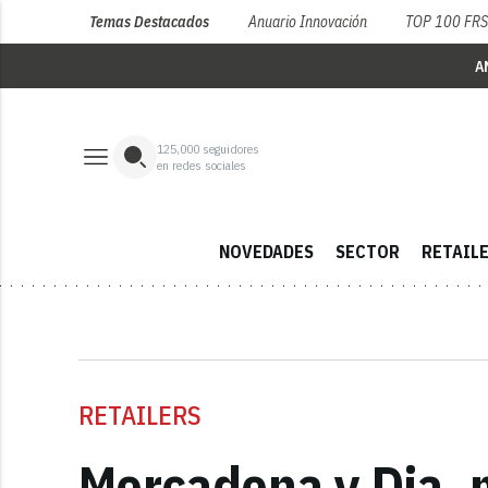
Temas Destacados
Anuario Innovación
TOP 100 FR
A
125,000
seguidores
en redes sociales
NOVEDADES
SECTOR
RETAIL
RETAILERS
Mercadona y Dia, 