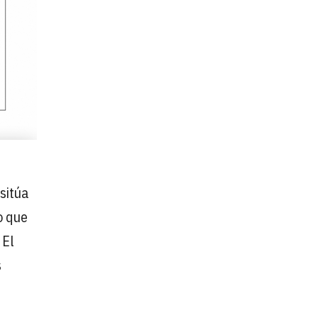
sitúa
o que
 El
s