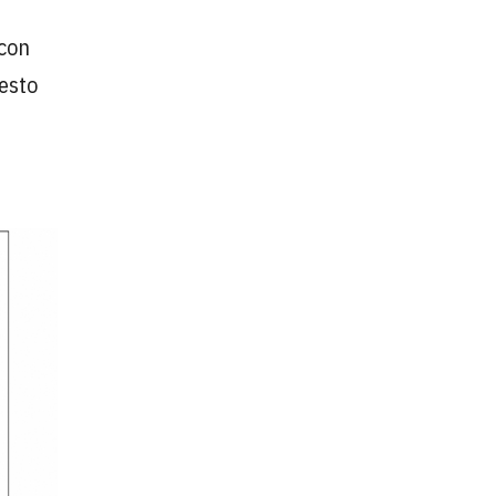
 con
resto