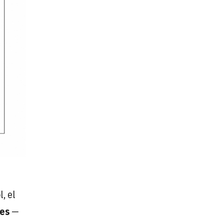
, el
es
—