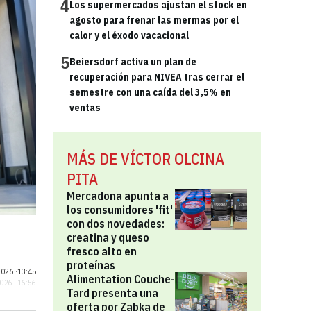
4
Los supermercados ajustan el stock en
agosto para frenar las mermas por el
calor y el éxodo vacacional
5
Beiersdorf activa un plan de
recuperación para NIVEA tras cerrar el
semestre con una caída del 3,5% en
ventas
MÁS DE VÍCTOR OLCINA
PITA
Mercadona apunta a
los consumidores 'fit'
con dos novedades:
creatina y queso
fresco alto en
proteínas
026 ·
13:45
Alimentation Couche-
2026 · 16:56
Tard presenta una
oferta por Zabka de