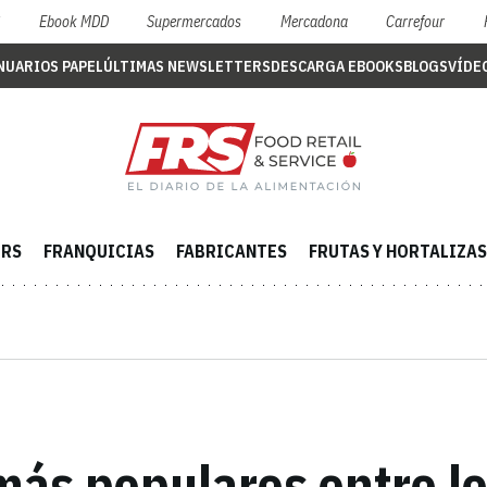
S
Ebook MDD
Supermercados
Mercadona
Carrefour
NUARIOS PAPEL
ÚLTIMAS NEWSLETTERS
DESCARGA EBOOKS
BLOGS
VÍDE
ERS
FRANQUICIAS
FABRICANTES
FRUTAS Y HORTALIZAS
más populares entre l