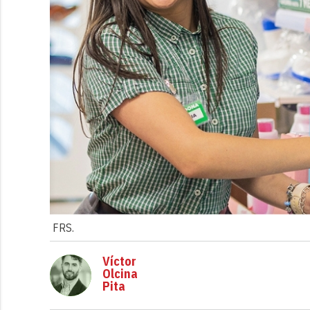
FRS.
Víctor
Olcina
Pita