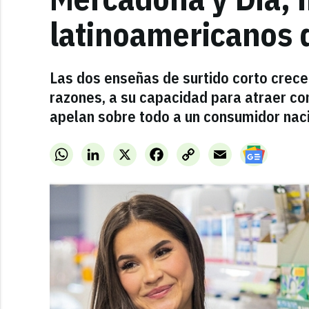
latinoamericanos 
Las dos enseñas de surtido corto crece
razones, a su capacidad para atraer c
apelan sobre todo a un consumidor naci
WhatsApp
LinkedIn
X
Facebook
Copy
Email
Link