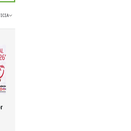
TICIA
r