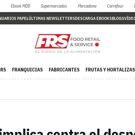
S
Ebook MDD
Supermercados
Mercadona
Carrefour
NUARIOS PAPEL
ÚLTIMAS NEWSLETTERS
DESCARGA EBOOKS
BLOGS
VÍDE
ERS
FRANQUICIAS
FABRICANTES
FRUTAS Y HORTALIZAS
 implica contra el desp