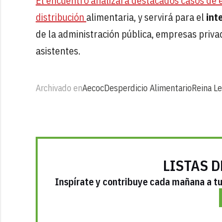
El encuentro analizará destacados casos de éx
distribución
alimentaria, y servirá para el
int
de la administración pública, empresas priv
asistentes.
Archivado en
Aecoc
Desperdicio Alimentario
Reina Le
LISTAS D
Inspírate y contribuye cada mañana a tu 