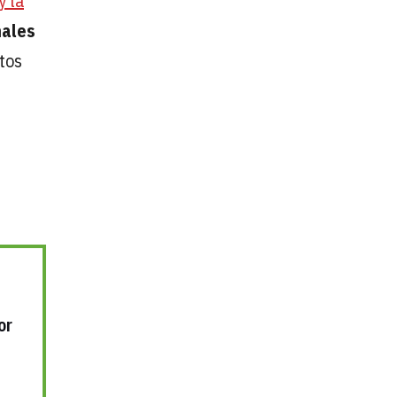
y la
nales
tos
or