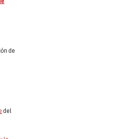
de
ión de
e
del