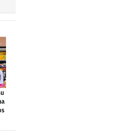
su
na
os