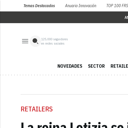
Temas Destacados
Anuario Innovación
TOP 100 FR
A
125,000
seguidores
en redes sociales
NOVEDADES
SECTOR
RETAIL
RETAILERS
La reina Letizia se