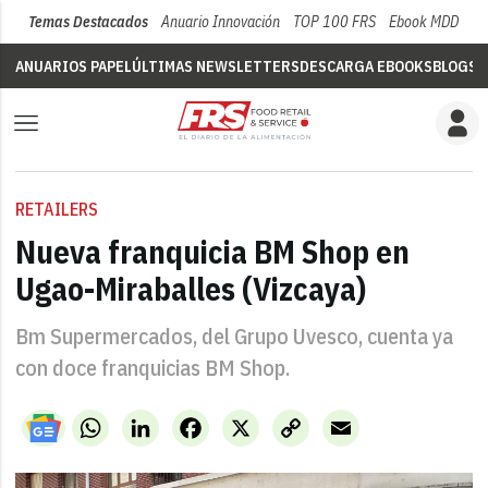
Temas Destacados
Anuario Innovación
TOP 100 FRS
Ebook MDD
Su
ANUARIOS PAPEL
ÚLTIMAS NEWSLETTERS
DESCARGA EBOOKS
BLOGS
V
RETAILERS
Nueva franquicia BM Shop en
Ugao-Miraballes (Vizcaya)
Bm Supermercados, del Grupo Uvesco, cuenta ya
con doce franquicias BM Shop.
WhatsApp
LinkedIn
Facebook
X
Copy
Email
Link