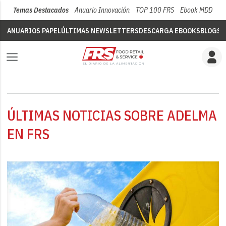
Temas Destacados
Anuario Innovación
TOP 100 FRS
Ebook MDD
Su
ANUARIOS PAPEL
ÚLTIMAS NEWSLETTERS
DESCARGA EBOOKS
BLOGS
V
ÚLTIMAS NOTICIAS SOBRE ADELMA
EN FRS