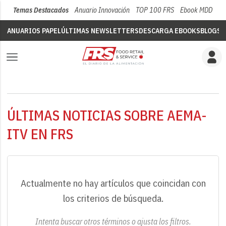
Temas Destacados
Anuario Innovación
TOP 100 FRS
Ebook MDD
Su
ANUARIOS PAPEL
ÚLTIMAS NEWSLETTERS
DESCARGA EBOOKS
BLOGS
V
ÚLTIMAS NOTICIAS SOBRE AEMA-
ITV EN FRS
Actualmente no hay artículos que coincidan con
los criterios de búsqueda.
Intenta buscar otros términos o ajusta los filtros.