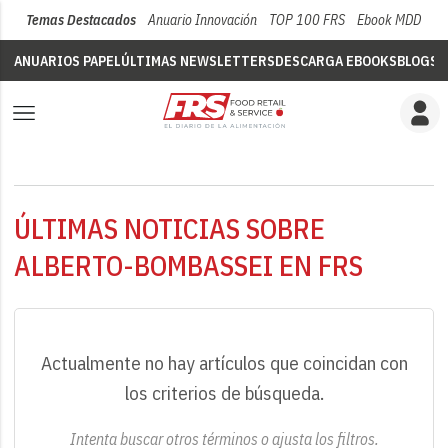
Temas Destacados
Anuario Innovación
TOP 100 FRS
Ebook MDD
Su
ANUARIOS PAPEL
ÚLTIMAS NEWSLETTERS
DESCARGA EBOOKS
BLOGS
V
ÚLTIMAS NOTICIAS SOBRE
ALBERTO-BOMBASSEI EN FRS
Actualmente no hay artículos que coincidan con
los criterios de búsqueda.
Intenta buscar otros términos o ajusta los filtros.