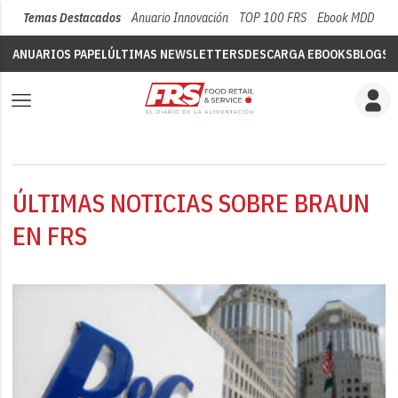
Temas Destacados
Anuario Innovación
TOP 100 FRS
Ebook MDD
Su
ANUARIOS PAPEL
ÚLTIMAS NEWSLETTERS
DESCARGA EBOOKS
BLOGS
V
ÚLTIMAS NOTICIAS SOBRE BRAUN
EN FRS