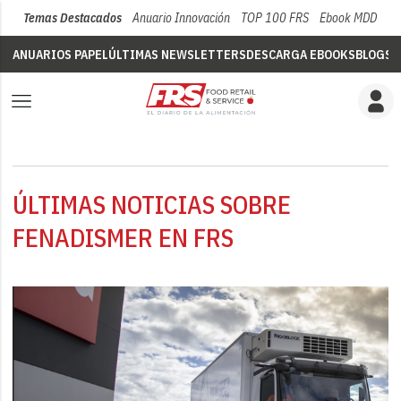
Temas Destacados
Anuario Innovación
TOP 100 FRS
Ebook MDD
Su
ANUARIOS PAPEL
ÚLTIMAS NEWSLETTERS
DESCARGA EBOOKS
BLOGS
V
ÚLTIMAS NOTICIAS SOBRE
FENADISMER EN FRS