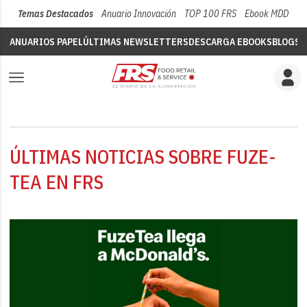
Temas Destacados
Anuario Innovación
TOP 100 FRS
Ebook MDD
Su
ANUARIOS PAPEL
ÚLTIMAS NEWSLETTERS
DESCARGA EBOOKS
BLOGS
V
ÚLTIMAS NOTICIAS SOBRE FUZE-
TEA EN FRS