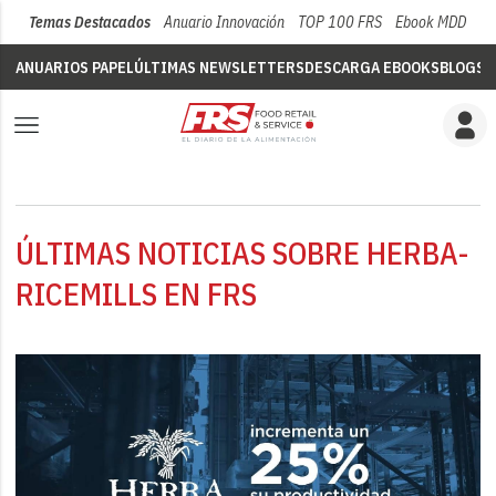
Temas Destacados
Anuario Innovación
TOP 100 FRS
Ebook MDD
Su
ANUARIOS PAPEL
ÚLTIMAS NEWSLETTERS
DESCARGA EBOOKS
BLOGS
V
ÚLTIMAS NOTICIAS SOBRE HERBA-
RICEMILLS EN FRS