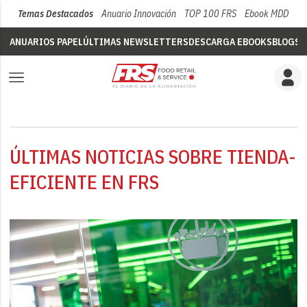
Temas Destacados
Anuario Innovación
TOP 100 FRS
Ebook MDD
Su
ANUARIOS PAPEL
ÚLTIMAS NEWSLETTERS
DESCARGA EBOOKS
BLOGS
V
ÚLTIMAS NOTICIAS SOBRE TIENDA-
EFICIENTE EN FRS