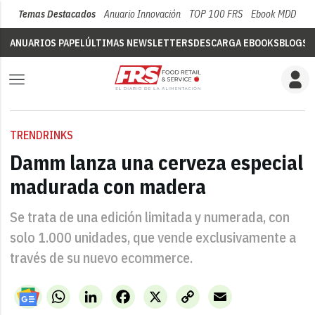
Temas Destacados
Anuario Innovación
TOP 100 FRS
Ebook MDD
Su
ANUARIOS PAPEL
ÚLTIMAS NEWSLETTERS
DESCARGA EBOOKS
BLOGS
V
TRENDRINKS
Damm lanza una cerveza especial
madurada con madera
Se trata de una edición limitada y numerada, con
solo 1.000 unidades, que vende exclusivamente a
través de su nuevo ecommerce.
WhatsApp
LinkedIn
Facebook
X
Copy
Email
Link