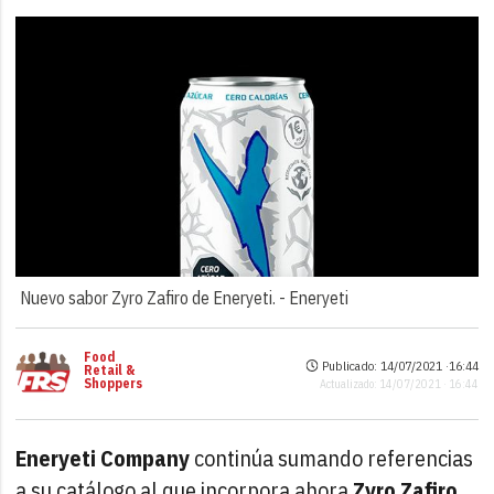
Nuevo sabor Zyro Zafiro de Eneryeti. -
Eneryeti
Food
Publicado: 14/07/2021 ·
16:44
Retail &
Shoppers
Actualizado: 14/07/2021 · 16:44
Eneryeti Company
continúa sumando referencias
a su catálogo al que incorpora ahora
Zyro Zafiro,