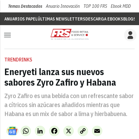
Temas Destacados
Anuario Innovación
TOP 100 FRS
Ebook MDD
Su
ANUARIOS PAPEL
ÚLTIMAS NEWSLETTERS
DESCARGA EBOOKS
BLOGS
V
TRENDRINKS
Eneryeti lanza sus nuevos
sabores Zyro Zafiro y Habana
Zyro Zafiro es una bebida con un refrescante sabor
a cítricos sin azúcares añadidos mientras que
Habana es un mix de sabor a lima y hierbabuena.
WhatsApp
LinkedIn
Facebook
X
Copy
Email
Link