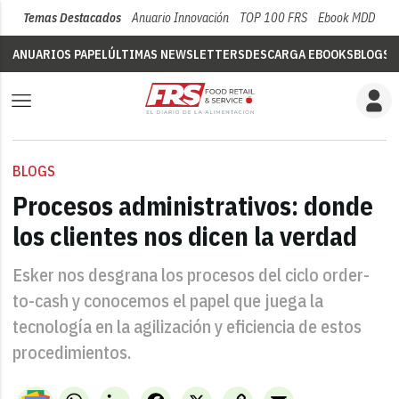
Temas Destacados
Anuario Innovación
TOP 100 FRS
Ebook MDD
Su
ANUARIOS PAPEL
ÚLTIMAS NEWSLETTERS
DESCARGA EBOOKS
BLOGS
V
BLOGS
Procesos administrativos: donde
los clientes nos dicen la verdad
Esker nos desgrana los procesos del ciclo order-
to-cash y conocemos el papel que juega la
tecnología en la agilización y eficiencia de estos
procedimientos.
WhatsApp
LinkedIn
Facebook
X
Copy
Email