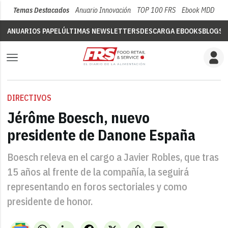
Temas Destacados
Anuario Innovación
TOP 100 FRS
Ebook MDD
Su
ANUARIOS PAPEL
ÚLTIMAS NEWSLETTERS
DESCARGA EBOOKS
BLOGS
V
DIRECTIVOS
Jérôme Boesch, nuevo
presidente de Danone España
Boesch releva en el cargo a Javier Robles, que tras
15 años al frente de la compañía, la seguirá
representando en foros sectoriales y como
presidente de honor.
WhatsApp
LinkedIn
Facebook
X
Copy
Email