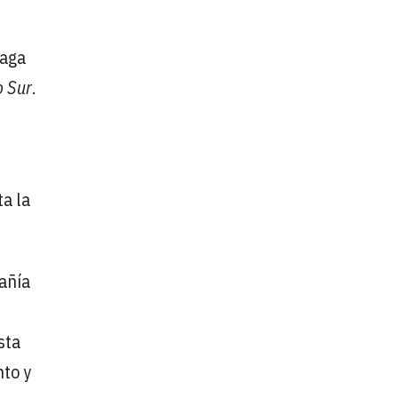
laga
o Sur
.
ta la
pañía
sta
nto y