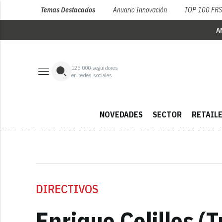
Temas Destacados
Anuario Innovación
TOP 100 FR
A
125,000
seguidores
en redes sociales
NOVEDADES
SECTOR
RETAIL
DIRECTIVOS
Enrique Colilles (