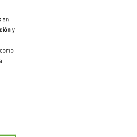
s en
ción
y
a como
a