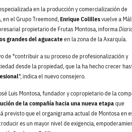
 especializada en la producción y comercialización de
a, en el Grupo Treemond,
Enrique Colilles
vuelve a Má
presarial propietario de Frutas Montosa, informa
Diari
os grandes del aguacate
en la zona de la Axarquía.
ivo de "contribuir a su proceso de profesionalización y
ciedad desde la propiedad, que la ha hecho crecer has
fesional
", indica el nuevo consejero.
osé Luis Montosa, fundador y copropietario de la com
lución de la compañía hacia una nueva etapa
que
stá previsto que el organigrama actual de Montosa en e
troducir es un mayor nivel de exigencia, empoderamie