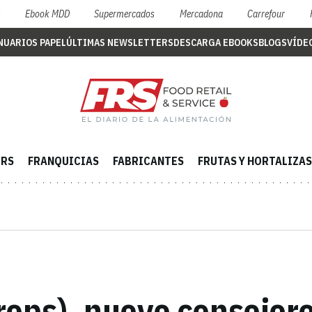
S
Ebook MDD
Supermercados
Mercadona
Carrefour
NUARIOS PAPEL
ÚLTIMAS NEWSLETTERS
DESCARGA EBOOKS
BLOGS
VÍDE
ERS
FRANQUICIAS
FABRICANTES
FRUTAS Y HORTALIZAS
Trops), nuevo consejer