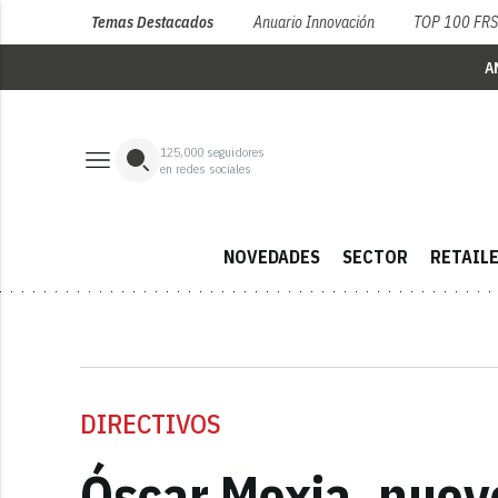
Temas Destacados
Anuario Innovación
TOP 100 FR
A
125,000
seguidores
en redes sociales
NOVEDADES
SECTOR
RETAIL
DIRECTIVOS
Óscar Mexia, nuevo