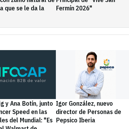
la que se le da la
Fermín 2026"
g y Ana Botín, junto
Igor González, nuevo
encer Speed en las
director de Personas de
les del Mundial: "Es
Pepsico Iberia
el Walmart de