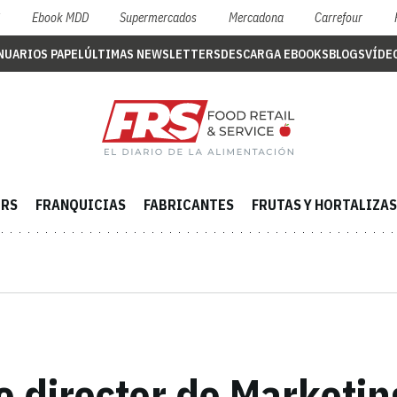
S
Ebook MDD
Supermercados
Mercadona
Carrefour
NUARIOS PAPEL
ÚLTIMAS NEWSLETTERS
DESCARGA EBOOKS
BLOGS
VÍDE
ERS
FRANQUICIAS
FABRICANTES
FRUTAS Y HORTALIZAS
 director de Marketing