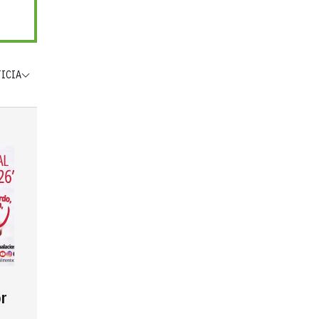
TICIA
r