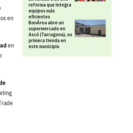
reforma que integra
e
equipos más
eficientes
ños en
BonÀrea abre un
supermercado en
Ascó (Tarragona), su
primera tienda en
ead
en
este municipio
r
 de
eting
Trade