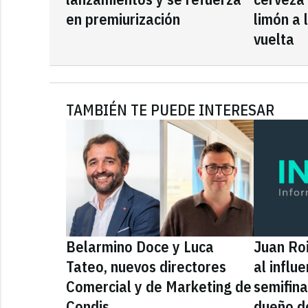
en premiurización
limón a 
vuelta
TAMBIÉN TE PUEDE INTERESAR
Belarmino Doce y Luca
Juan Roi
Tateo, nuevos directores
al influ
Comercial y de Marketing de
semifina
Condis
dueño d