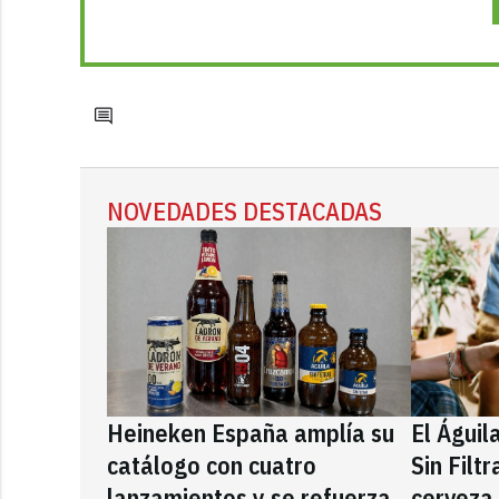
NOVEDADES DESTACADAS
Heineken España amplía su
El Águil
catálogo con cuatro
Sin Filt
lanzamientos y se refuerza
cerveza