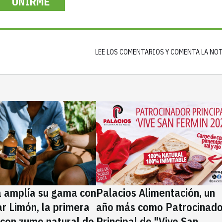
UNIRME
LEE LOS COMENTARIOS Y COMENTA LA NO
a amplía su gama con
Palacios Alimentación, un
rar Limón, la primera
año más como Patrocinado
 con zumo natural de
Principal de "Vive San