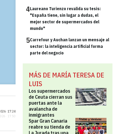
4
Laureano Turienzo revalida su tesis:
"España tiene, sin lugar a dudas, el
mejor sector de supermercados del
mundo"
5
Carrefour y Auchan lanzan un mensaje al
sector: la inteligencia artificial forma
parte del negocio
MÁS DE MARÍA TERESA DE
LUIS
Los supermercados
de Ceuta cierran sus
puertas ante la
avalancha de
026 ·
17:24
inmigrantes
2026 · 17:50
Spar Gran Canaria
reabre su tienda de
La Jurada tras una