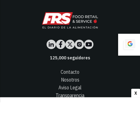
125,000
seguidores
Contacto
Nosotros
Aviso Legal
X
Transparencia
Términos y Condiciones
Privacidad - Cookies
© 2026
Infocap Media Group, S.L.
Desarrollado por OA Cloud