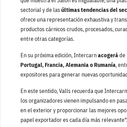
que muestra el Salón es inigualable, una pla
sectorial y de las
últimas tendencias del se
ofrece una representación exhaustiva y transv
productos cárnicos crudos, procesados, curad
entre otras categorías.
En su próxima edición, Intercarn
acogerá
de
Portugal, Francia, Alemania o Rumanía
, en
expositores para generar nuevas oportunidad
En este sentido, Valls recuerda que Intercar
los organizadores vienen impulsando en pasa
en el exterior y proporcionar las mejores op
papel exportador es cada día más relevante"