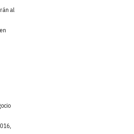
rán al
 en
gocio
2016,