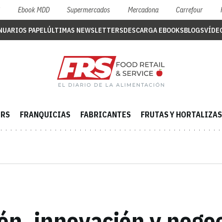
S
Ebook MDD
Supermercados
Mercadona
Carrefour
NUARIOS PAPEL
ÚLTIMAS NEWSLETTERS
DESCARGA EBOOKS
BLOGS
VÍDE
ERS
FRANQUICIAS
FABRICANTES
FRUTAS Y HORTALIZAS
ón, innovación y negoc