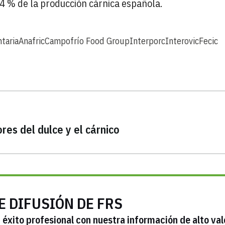
 % de la producción cárnica española.
taria
Anafric
Campofrío Food Group
Interporc
Interovic
Fecic
res del dulce y el cárnico
E DIFUSIÓN DE FRS
éxito profesional con nuestra información de alto val