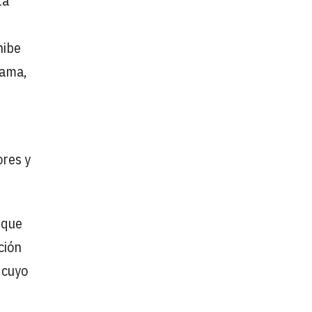
ta
hibe
gama,
ores y
que
ción
 cuyo