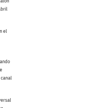
Salón
bril
n el
dando
be
 canal
versal