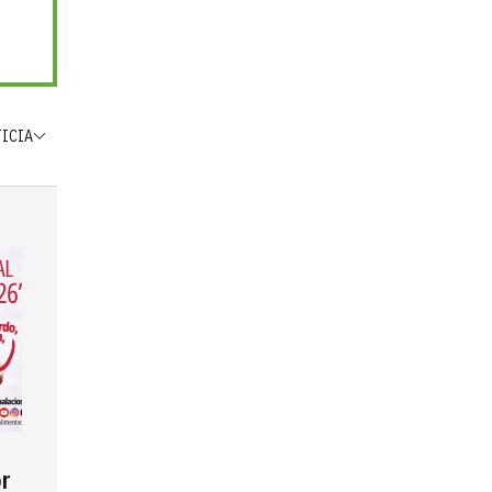
TICIA
r