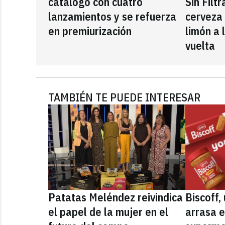
catálogo con cuatro
Sin Filt
lanzamientos y se refuerza
cerveza
en premiurización
limón a 
vuelta
TAMBIÉN TE PUEDE INTERESAR
Patatas Meléndez reivindica
Biscoff
el papel de la mujer en el
arrasa e