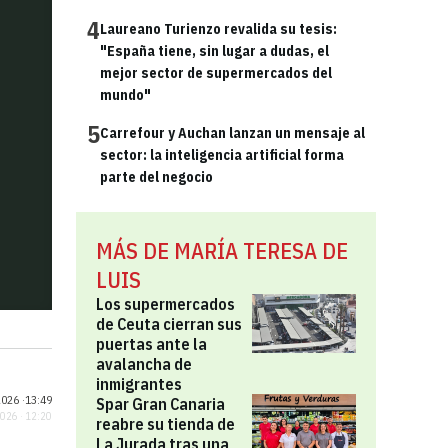
4
Laureano Turienzo revalida su tesis:
"España tiene, sin lugar a dudas, el
mejor sector de supermercados del
mundo"
5
Carrefour y Auchan lanzan un mensaje al
sector: la inteligencia artificial forma
parte del negocio
MÁS DE MARÍA TERESA DE
LUIS
Los supermercados
de Ceuta cierran sus
puertas ante la
avalancha de
inmigrantes
026 ·
13:49
Spar Gran Canaria
2026 · 12:20
reabre su tienda de
La Jurada tras una