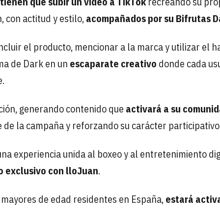
tienen que subir un vídeo a TikTok
recreando su pro
 con actitud y estilo,
acompañados por su Bifrutas D
ncluir el producto, mencionar a la marca y utilizar el 
rma de Dark en un
escaparate creativo
donde cada us
e.
cción, generando contenido que
activará a su comuni
e de la campaña y reforzando su carácter participativo
una experiencia unida al boxeo y al entretenimiento dig
o exclusivo con lloJuan
.
a a mayores de edad residentes en España,
estará activ