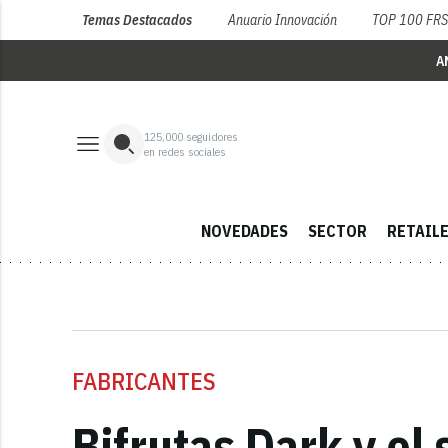
Temas Destacados
Anuario Innovación
TOP 100 FR
A
125,000
seguidores
en redes sociales
NOVEDADES
SECTOR
RETAIL
FABRICANTES
Bifrutas Dark y el 