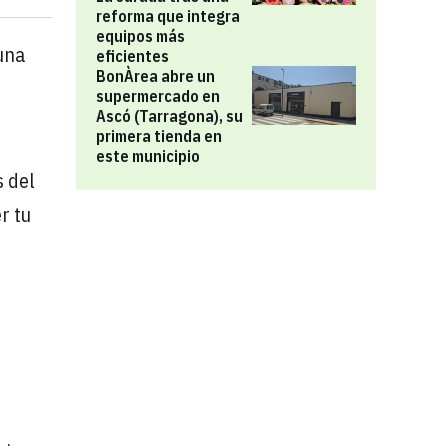
reforma que integra
equipos más
 una
eficientes
BonÀrea abre un
supermercado en
Ascó (Tarragona), su
primera tienda en
este municipio
s del
r tu