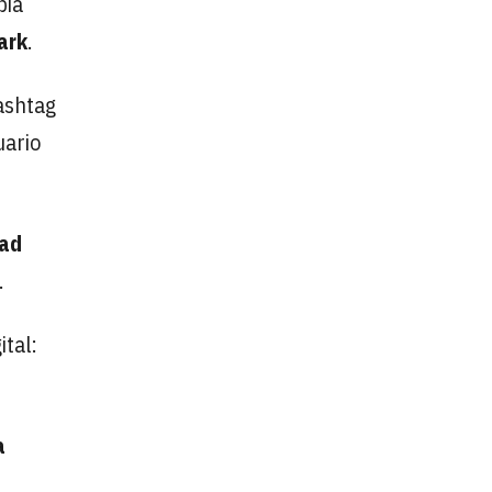
pia
ark
.
hashtag
uario
dad
.
ital:
a