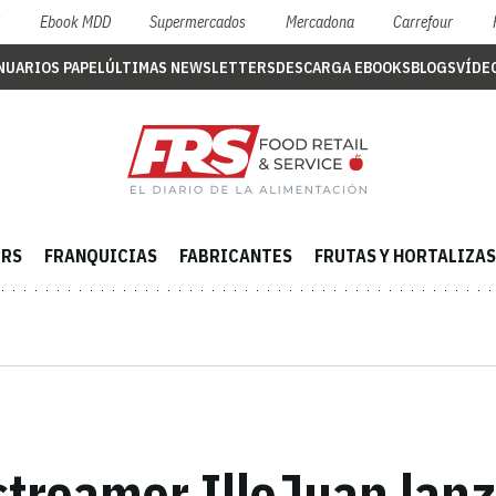
S
Ebook MDD
Supermercados
Mercadona
Carrefour
NUARIOS PAPEL
ÚLTIMAS NEWSLETTERS
DESCARGA EBOOKS
BLOGS
VÍDE
ERS
FRANQUICIAS
FABRICANTES
FRUTAS Y HORTALIZAS
streamer IlloJuan lanza