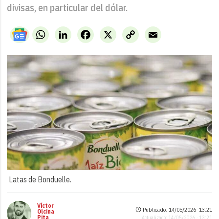
divisas, en particular del dólar.
WhatsApp
LinkedIn
Facebook
X
Copy
Email
Link
Latas de Bonduelle.
Víctor
Publicado: 14/05/2026 ·
13:21
Olcina
Pita
Actualizado: 14/05/2026 · 13:21