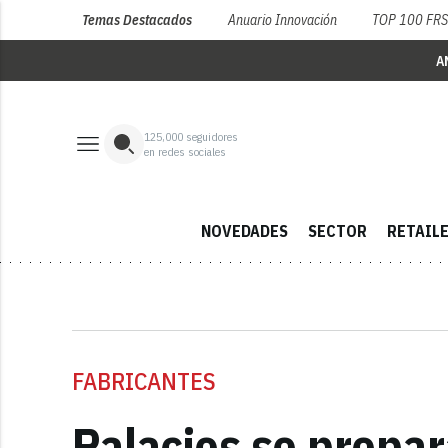
Temas Destacados
Anuario Innovación
TOP 100 FR
A
125,000
seguidores
en redes sociales
NOVEDADES
SECTOR
RETAIL
FABRICANTES
Palacios se prepar