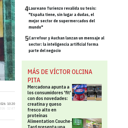
4
Laureano Turienzo revalida su tesis:
"España tiene, sin lugar a dudas, el
mejor sector de supermercados del
mundo"
5
Carrefour y Auchan lanzan un mensaje al
sector: la inteligencia artificial forma
parte del negocio
MÁS DE VÍCTOR OLCINA
PITA
Mercadona apunta a
los consumidores 'fit'
con dos novedades:
creatina y queso
026 ·
10:20
2026 · 12:47
fresco alto en
proteínas
Alimentation Couche-
Tard presenta una