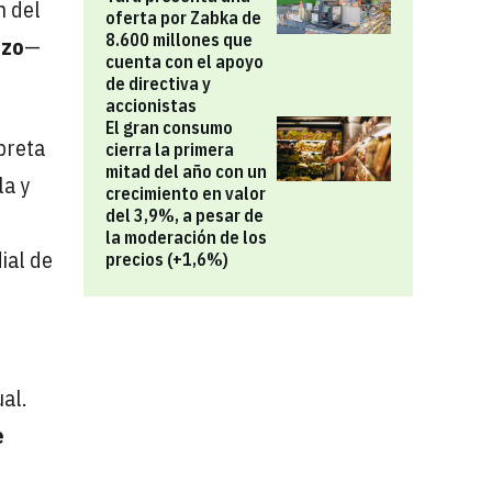
n del
oferta por Zabka de
8.600 millones que
izo
—
cuenta con el apoyo
de directiva y
accionistas
El gran consumo
preta
cierra la primera
mitad del año con un
la y
crecimiento en valor
del 3,9%, a pesar de
la moderación de los
ial de
precios (+1,6%)
d
al.
e