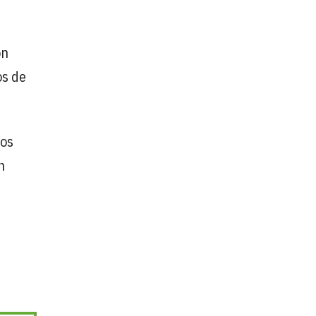
on
os de
los
n