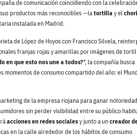
aña de comunicación coincidiendo con la celebració
e sus productos más reconocibles —la
tortilla
y el
chor
taria instalada en Madrid.
orieta de López de Hoyos con Francisco Silvela, reinter
nales franjas rojas y amarillas por imágenes de tortil
o en que esto nos une a todos?
", la compañía busca
ales momentos de consumo compartido del año: el Mund
 marketing de la empresa riojana para ganar notorieda
midores sin perder visibilidad entre su público habitu
irá
acciones en redes sociales
y junto a un
creador d
micas en la calle alrededor de los hábitos de consumo