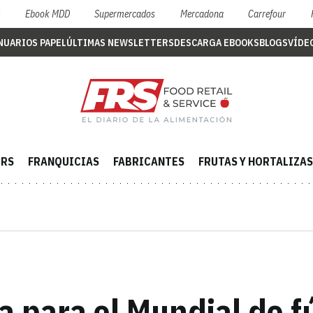
S
Ebook MDD
Supermercados
Mercadona
Carrefour
NUARIOS PAPEL
ÚLTIMAS NEWSLETTERS
DESCARGA EBOOKS
BLOGS
VÍDE
ERS
FRANQUICIAS
FABRICANTES
FRUTAS Y HORTALIZAS
a para el Mundial de f