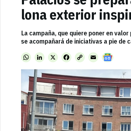
lona exterior insp
La campaña, que quiere poner en valor p
se acompañará de iniciativas a pie de c
WhatsApp
LinkedIn
X
Facebook
Copy
Email
Link