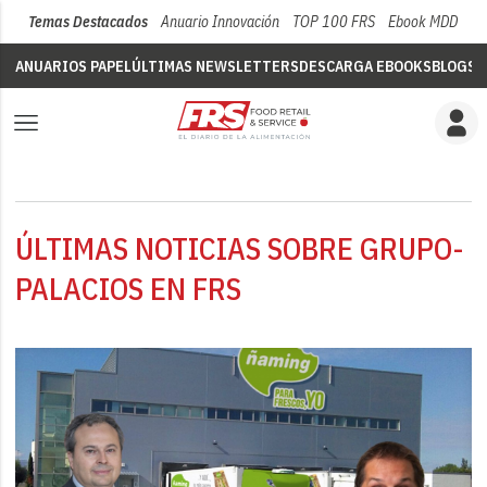
Temas Destacados
Anuario Innovación
TOP 100 FRS
Ebook MDD
Su
ANUARIOS PAPEL
ÚLTIMAS NEWSLETTERS
DESCARGA EBOOKS
BLOGS
V
ÚLTIMAS NOTICIAS SOBRE GRUPO-
PALACIOS EN FRS