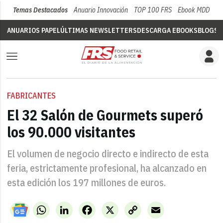
Temas Destacados
Anuario Innovación
TOP 100 FRS
Ebook MDD
Su
ANUARIOS PAPEL
ÚLTIMAS NEWSLETTERS
DESCARGA EBOOKS
BLOGS
V
FABRICANTES
El 32 Salón de Gourmets superó
los 90.000 visitantes
El volumen de negocio directo e indirecto de esta
feria, estrictamente profesional, ha alcanzado en
esta edición los 197 millones de euros.
WhatsApp
LinkedIn
Facebook
X
Copy
Email
Link