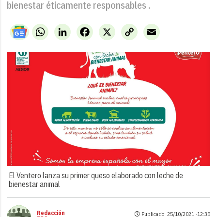
bienestar éticamente responsables .
WhatsApp
LinkedIn
Facebook
X
Copy
Email
Link
El Ventero lanza su primer queso elaborado con leche de
bienestar animal
Redacción
Publicado: 25/10/2021 ·
12:35