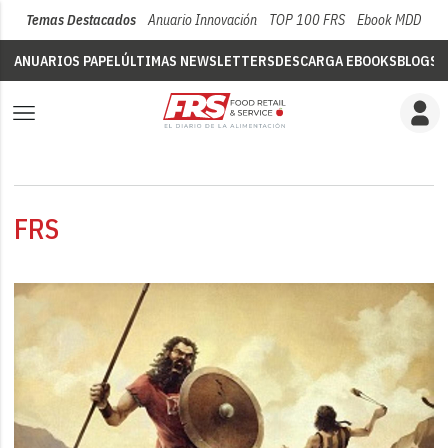
Temas Destacados
Anuario Innovación
TOP 100 FRS
Ebook MDD
Su
ANUARIOS PAPEL
ÚLTIMAS NEWSLETTERS
DESCARGA EBOOKS
BLOGS
V
FRS