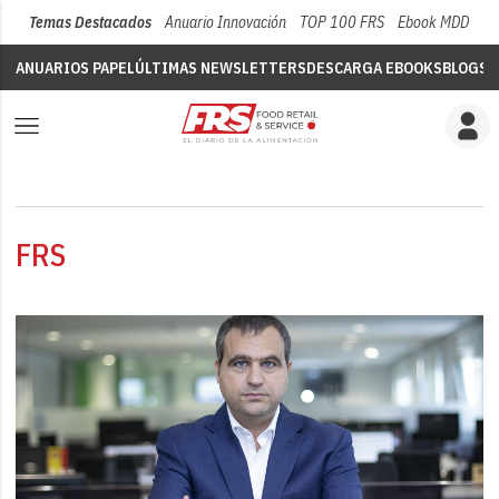
Temas Destacados
Anuario Innovación
TOP 100 FRS
Ebook MDD
Su
ANUARIOS PAPEL
ÚLTIMAS NEWSLETTERS
DESCARGA EBOOKS
BLOGS
V
FRS