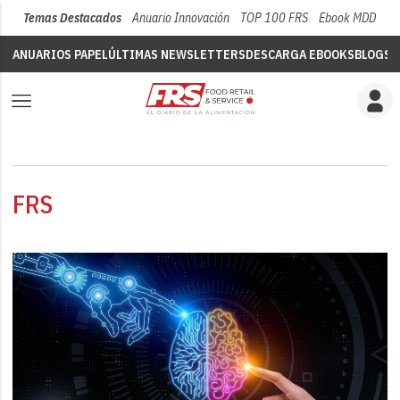
Temas Destacados
Anuario Innovación
TOP 100 FRS
Ebook MDD
Su
ANUARIOS PAPEL
ÚLTIMAS NEWSLETTERS
DESCARGA EBOOKS
BLOGS
V
FRS