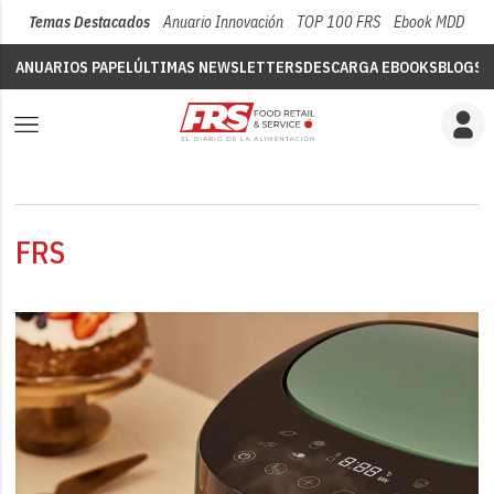
Temas Destacados
Anuario Innovación
TOP 100 FRS
Ebook MDD
Su
ANUARIOS PAPEL
ÚLTIMAS NEWSLETTERS
DESCARGA EBOOKS
BLOGS
V
FRS