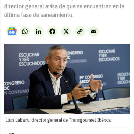
director general avisa de que se encuentran en la
última fase de saneamiento.
WhatsApp
LinkedIn
Facebook
X
Copy
Email
Link
Lluís Labairu, director general de Transgourmet Ibérica.