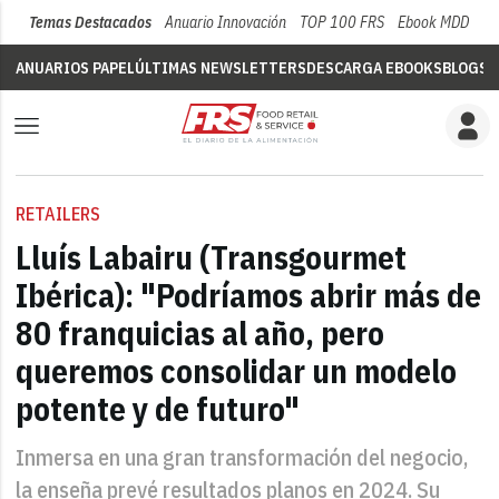
Temas Destacados
Anuario Innovación
TOP 100 FRS
Ebook MDD
Su
ANUARIOS PAPEL
ÚLTIMAS NEWSLETTERS
DESCARGA EBOOKS
BLOGS
V
RETAILERS
Lluís Labairu (Transgourmet
Ibérica): "Podríamos abrir más de
80 franquicias al año, pero
queremos consolidar un modelo
potente y de futuro"
Inmersa en una gran transformación del negocio,
la enseña prevé resultados planos en 2024. Su