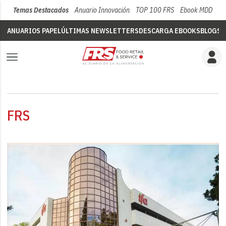
Temas Destacados
Anuario Innovación
TOP 100 FRS
Ebook MDD
Su
ANUARIOS PAPEL
ÚLTIMAS NEWSLETTERS
DESCARGA EBOOKS
BLOGS
V
FRS