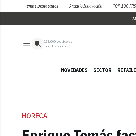
Temas Destacados
Anuario Innovación
TOP 100 FR
A
125,000
seguidores
en redes sociales
NOVEDADES
SECTOR
RETAIL
HORECA
Enrique Tomás fac