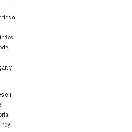
ocios o
 todos
nde,
ar, y
es en
e
oria
a hoy