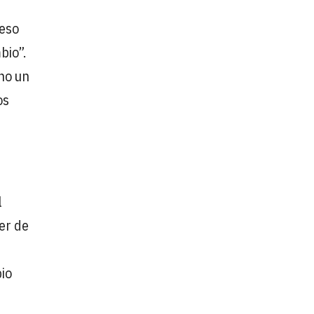
 eso
bio”.
ino un
os
l
er de
pio