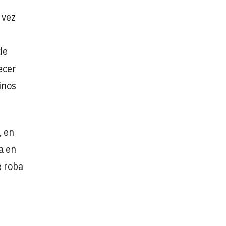
 vez
de
ecer
inos
, en
a en
e roba