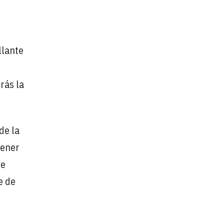
llante
rás la
de la
tener
te
e de