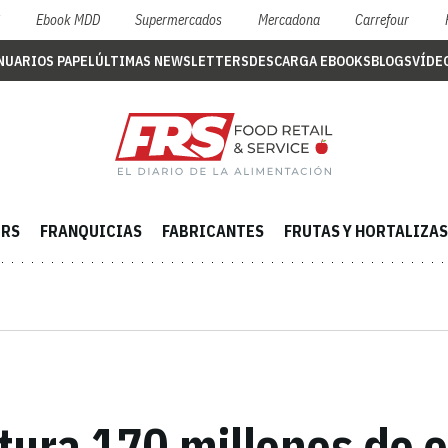
S
Ebook MDD
Supermercados
Mercadona
Carrefour
NUARIOS PAPEL
ÚLTIMAS NEWSLETTERS
DESCARGA EBOOKS
BLOGS
VÍDE
ERS
FRANQUICIAS
FABRICANTES
FRUTAS Y HORTALIZAS
tura 170 millones de e