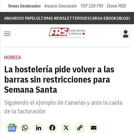
Temas Destacados
Anuario Innovación
TOP 100 FRS
Ebook MDD
Su
ANUARIOS PAPEL
ÚLTIMAS NEWSLETTERS
DESCARGA EBOOKS
BLOGS
V
HORECA
La hostelería pide volver a las
barras sin restricciones para
Semana Santa
Siguiendo el ejemplo de Canarias y ante la caída
de la facturación
WhatsApp
LinkedIn
Facebook
X
Copy
Email
Link