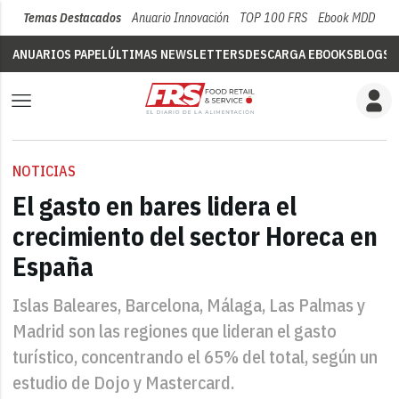
Temas Destacados
Anuario Innovación
TOP 100 FRS
Ebook MDD
Su
ANUARIOS PAPEL
ÚLTIMAS NEWSLETTERS
DESCARGA EBOOKS
BLOGS
V
NOTICIAS
El gasto en bares lidera el
crecimiento del sector Horeca en
España
Islas Baleares, Barcelona, Málaga, Las Palmas y
Madrid son las regiones que lideran el gasto
turístico, concentrando el 65% del total, según un
estudio de Dojo y Mastercard.