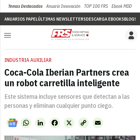
Temas Destacados
Anuario Innovación
TOP 100 FRS
Ebook MDD
Su
ANUARIOS PAPEL
ÚLTIMAS NEWSLETTERS
DESCARGA EBOOKS
BLOGS
V
INDUSTRIA AUXILIAR
Coca-Cola Iberian Partners crea
un robot carretilla inteligente
Este sistema incluye sensores que detectan a las
personas y eliminan cualquier punto ciego.
WhatsApp
LinkedIn
Facebook
X
Copy
Email
Link