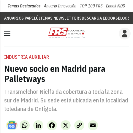
Temas Destacados
Anuario Innovación
TOP 100 FRS
Ebook MDD
Su
ANUARIOS PAPEL
ÚLTIMAS NEWSLETTERS
DESCARGA EBOOKS
BLOGS
V
INDUSTRIA AUXILIAR
Nuevo socio en Madrid para
Palletways
Transmelchor Nielfa da cobertura a toda la zona
sur de Madrid. Su sede está ubicada en la localidad
toledana de Ontígola.
WhatsApp
LinkedIn
Facebook
X
Copy
Email
Link