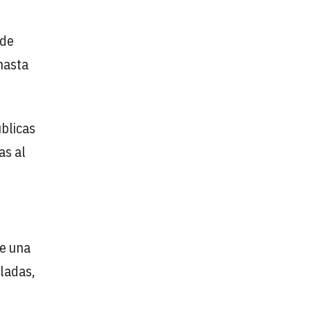
 de
hasta
úblicas
as al
ye una
eladas,