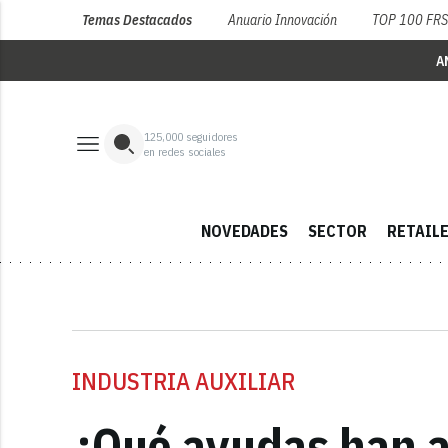
Temas Destacados
Anuario Innovación
TOP 100 FR
A
125,000
seguidores
en redes sociales
NOVEDADES
SECTOR
RETAIL
INDUSTRIA AUXILIAR
¿Qué ayudas han ap