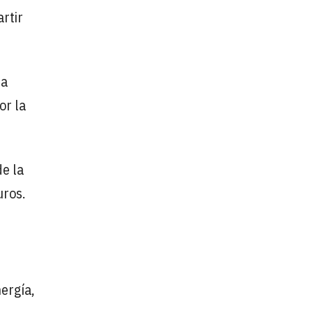
rtir
ia
or la
e la
uros.
nergía,