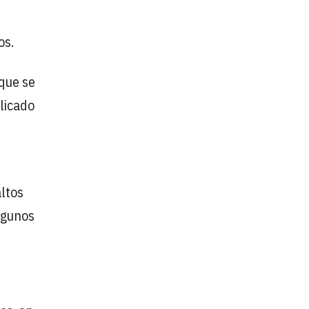
os.
 que se
licado
altos
lgunos