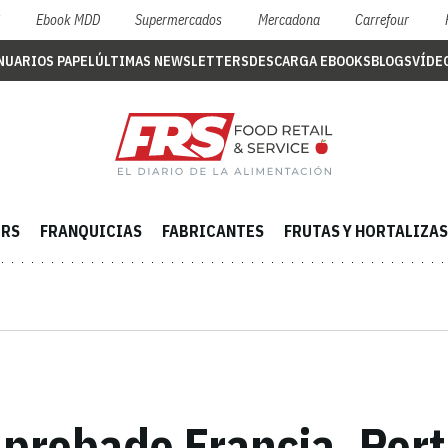
S
Ebook MDD
Supermercados
Mercadona
Carrefour
NUARIOS PAPEL
ÚLTIMAS NEWSLETTERS
DESCARGA EBOOKS
BLOGS
VÍDE
ERS
FRANQUICIAS
FABRICANTES
FRUTAS Y HORTALIZAS
robado Francia, Portu