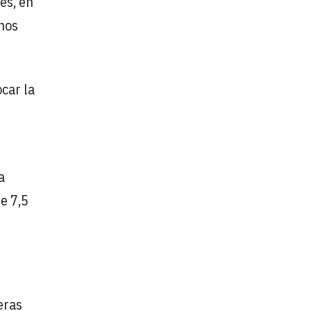
es, en
unos
car la
a
e 7,5
eras