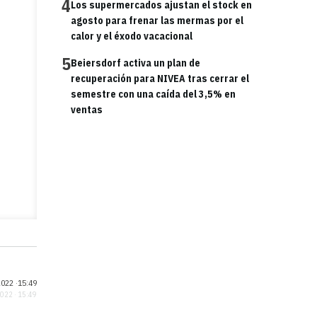
4
Los supermercados ajustan el stock en
agosto para frenar las mermas por el
calor y el éxodo vacacional
5
Beiersdorf activa un plan de
recuperación para NIVEA tras cerrar el
semestre con una caída del 3,5% en
ventas
022 ·
15:49
2022 · 15:49