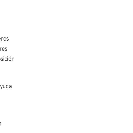
eros
ores
sición
ayuda
n