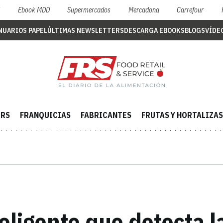
S
Ebook MDD
Supermercados
Mercadona
Carrefour
NUARIOS PAPEL
ÚLTIMAS NEWSLETTERS
DESCARGA EBOOKS
BLOGS
VÍDE
ERS
FRANQUICIAS
FABRICANTES
FRUTAS Y HORTALIZAS
teligente que detecta 