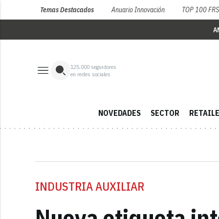
Temas Destacados
Anuario Innovación
TOP 100 FR
A
125,000
seguidores
en redes sociales
NOVEDADES
SECTOR
RETAIL
INDUSTRIA AUXILIAR
Nueva etiqueta in