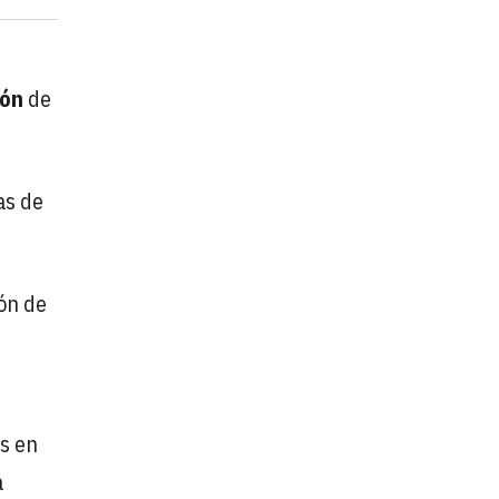
ión
de
as de
ón de
os en
a