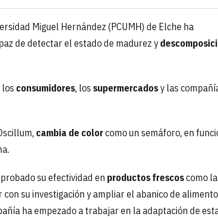
iversidad Miguel Hernández (PCUMH) de Elche ha
paz de detectar el estado de madurez y
descomposic
 los
consumidores
, los
supermercados
y las compañí
Oscillum,
cambia de color
como un semáforo, en funci
ma.
mprobado su efectividad en
productos frescos
como la
r con su investigación y ampliar el abanico de aliment
pañía ha empezado a trabajar en la adaptación de est