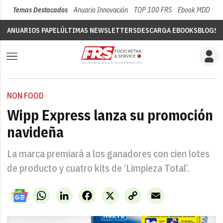
Temas Destacados
Anuario Innovación
TOP 100 FRS
Ebook MDD
Su
ANUARIOS PAPEL
ÚLTIMAS NEWSLETTERS
DESCARGA EBOOKS
BLOGS
V
NON FOOD
Wipp Express lanza su promoción
navideña
La marca premiará a los ganadores con cien lotes
de producto y cuatro kits de ‘Limpieza Total’.
WhatsApp
LinkedIn
Facebook
X
Copy
Email
Link