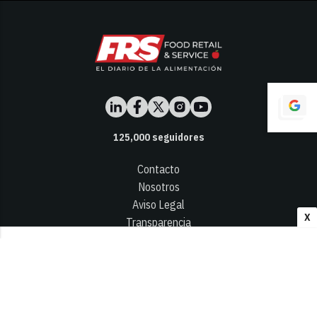
125,000
seguidores
Contacto
Nosotros
Aviso Legal
X
Transparencia
Términos y Condiciones
Privacidad - Cookies
© 2026
Infocap Media Group, S.L.
Desarrollado por OA Cloud