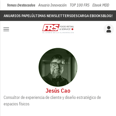
Temas Destacados
Anuario Innovación
TOP 100 FRS
Ebook MDD
Su
ANUARIOS PAPEL
ÚLTIMAS NEWSLETTERS
DESCARGA EBOOKS
BLOGS
V
Jesús Cao
Consultor de experiencia de cliente y diseño estratégico de
espacios físicos