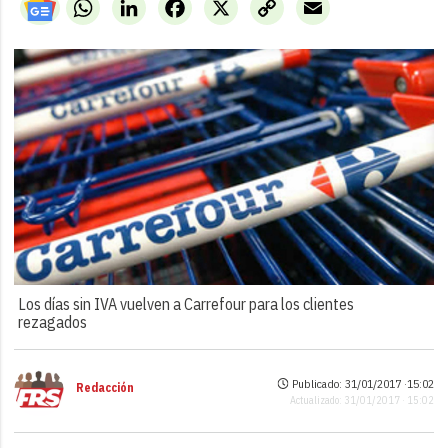
WhatsApp
LinkedIn
Facebook
X
Copy
Email
Link
Los días sin IVA vuelven a Carrefour para los clientes
rezagados
Publicado: 31/01/2017 ·
15:02
Redacción
Actualizado: 31/01/2017 · 15:02