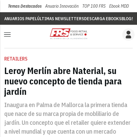
Temas Destacados
Anuario Innovación
TOP 100 FRS
Ebook MDD
Su
ANUARIOS PAPEL
ÚLTIMAS NEWSLETTERS
DESCARGA EBOOKS
BLOGS
V
RETAILERS
Leroy Merlín abre Naterial, su
nuevo concepto de tienda para
jardín
Inaugura en Palma de Mallorca la primera tienda
que nace de su marca propia de mobliliario de
jardín. Un concepto que el retailer quiere extender
a nivel mundial y que cuenta con un mercado