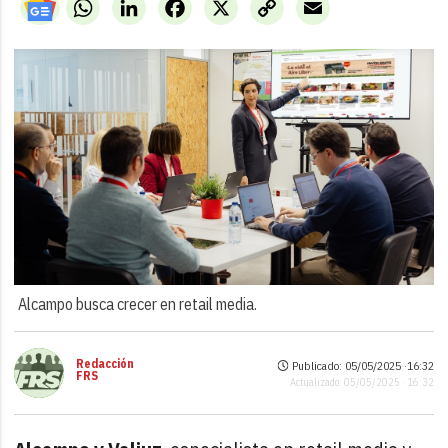
WhatsApp
LinkedIn
Facebook
X
Copy
Email
Link
Alcampo busca crecer en retail media.
Redacción
Publicado: 05/05/2025 ·
16:32
FRS
Actualizado: 05/05/2025 · 16:32