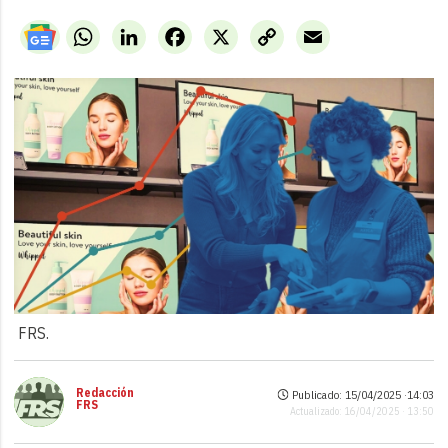
WhatsApp
LinkedIn
Facebook
X
Copy
Email
Link
FRS.
Redacción
Publicado: 15/04/2025 ·
14:03
FRS
Actualizado: 16/04/2025 · 13:50