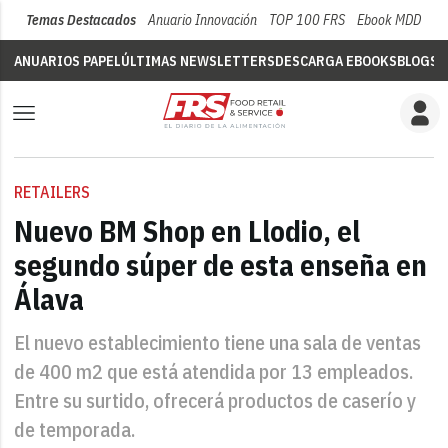
Temas Destacados
Anuario Innovación
TOP 100 FRS
Ebook MDD
Su
ANUARIOS PAPEL
ÚLTIMAS NEWSLETTERS
DESCARGA EBOOKS
BLOGS
V
RETAILERS
Nuevo BM Shop en Llodio, el
segundo súper de esta enseña en
Álava
El nuevo establecimiento tiene una sala de ventas
de 400 m2 que está atendida por 13 empleados.
Entre su surtido, ofrecerá productos de caserío y
de temporada.