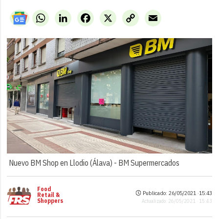
WhatsApp
LinkedIn
Facebook
X
Copy
Email
Link
Nuevo BM Shop en Llodio (Álava) -
BM Supermercados
Food
Publicado: 26/05/2021 ·
15:43
Retail &
Shoppers
Actualizado: 26/05/2021 · 15:43