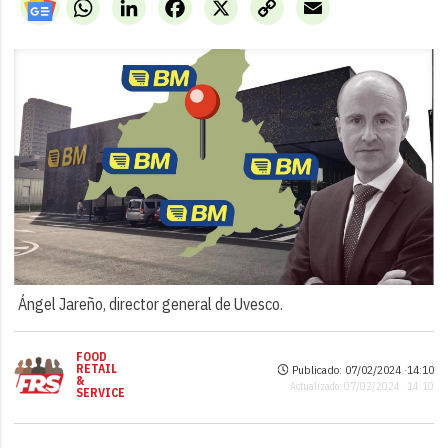
WhatsApp
LinkedIn
Facebook
X
Copy
Email
Link
Ángel Jareño, director general de Uvesco.
FOOD
RETAIL
Publicado: 07/02/2024 ·
14:10
&
Actualizado: 07/02/2024 · 14:10
SERVICE