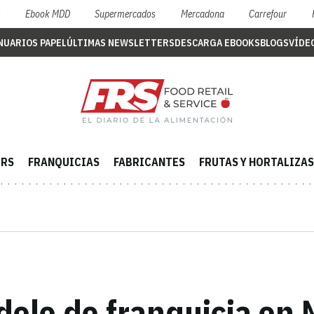
S
Ebook MDD
Supermercados
Mercadona
Carrefour
NUARIOS PAPEL
ÚLTIMAS NEWSLETTERS
DESCARGA EBOOKS
BLOGS
VÍDE
ERS
FRANQUICIAS
FABRICANTES
FRUTAS Y HORTALIZAS
elo de franquicia en 