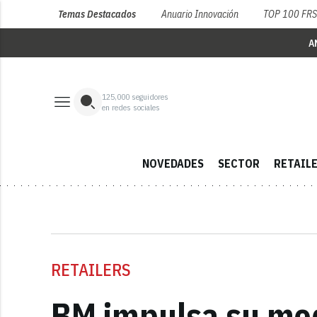
Temas Destacados
Anuario Innovación
TOP 100 FR
A
125,000
seguidores
en redes sociales
NOVEDADES
SECTOR
RETAIL
RETAILERS
BM impulsa su mod