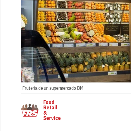
Frutería de un supermercado BM
Food
Retail
&
Service