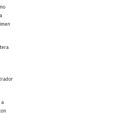
imo
La
gimen
tera
trador
 a
con