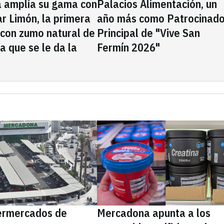
a amplía su gama con
Palacios Alimentación, un
rar Limón, la primera
año más como Patrocinado
 con zumo natural de
Principal de "Vive San
la que se le da la
Fermín 2026"
ermercados de
Mercadona apunta a los