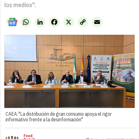
los medios".
WhatsApp
LinkedIn
Facebook
X
Copy
Email
Link
CAEA: "La distribución de gran consumo apoya el rigor
informativo frente a la desinformación"
Food