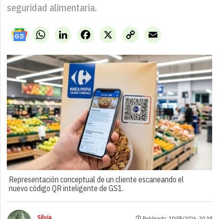
seguridad alimentaria.
WhatsApp
LinkedIn
Facebook
X
Copy
Email
Link
Representación conceptual de un cliente escaneando el
nuevo código QR inteligente de GS1.
Silvia
Publicado: 10/05/2026 ·
20:38