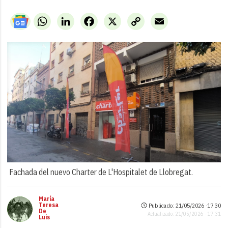
WhatsApp
LinkedIn
Facebook
X
Copy
Email
Link
Fachada del nuevo Charter de L'Hospitalet de Llobregat.
María
Teresa
Publicado: 21/05/2026 ·
17:30
De
Actualizado: 21/05/2026 · 17:31
Luis