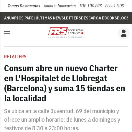
Temas Destacados
Anuario Innovación
TOP 100 FRS
Ebook MDD
Su
ANUARIOS PAPEL
ÚLTIMAS NEWSLETTERS
DESCARGA EBOOKS
BLOGS
V
RETAILERS
Consum abre un nuevo Charter
en L'Hospitalet de Llobregat
(Barcelona) y suma 15 tiendas en
la localidad
Se ubica en la calle Juventud, 69 del municipio y
ofrece un amplio horario: de lunes a domingos y
festivos de 8:30 a 23:00 horas.